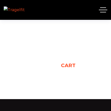
CART
HOME
CART